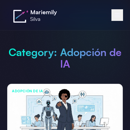
Saltar al contenido principal
Mariemily
Silva
Category:
Adopción de
IA
ADOPCIÓN DE IA