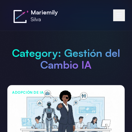
Saltar al contenido principal
Mariemily
Silva
Category:
Gestión del
Cambio IA
ADOPCIÓN DE IA