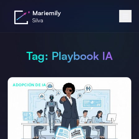
Saltar al contenido principal
Mariemily
Silva
Tag:
Playbook IA
ADOPCIÓN DE IA