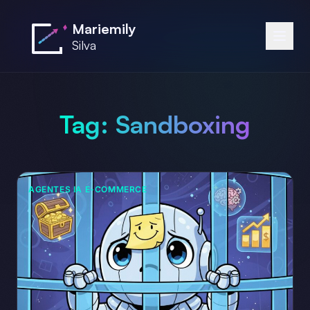
Saltar al contenido principal
Mariemily
Silva
Tag:
Sandboxing
AGENTES IA E-COMMERCE