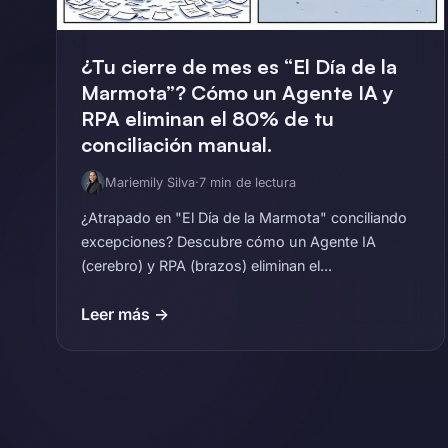
¿Tu cierre de mes es “El Día de la
Marmota”? Cómo un Agente IA y
RPA eliminan el 80% de tu
conciliación manual.
Mariemily Silva
·
7 min de lectura
¿Atrapado en "El Día de la Marmota" conciliando
excepciones? Descubre cómo un Agente IA
(cerebro) y RPA (brazos) eliminan el...
Leer más →