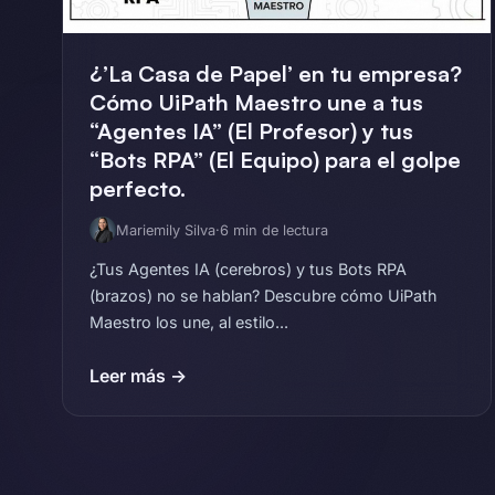
¿’La Casa de Papel’ en tu empresa?
Cómo UiPath Maestro une a tus
“Agentes IA” (El Profesor) y tus
“Bots RPA” (El Equipo) para el golpe
perfecto.
Mariemily Silva
·
6 min de lectura
¿Tus Agentes IA (cerebros) y tus Bots RPA
(brazos) no se hablan? Descubre cómo UiPath
Maestro los une, al estilo...
Leer más →