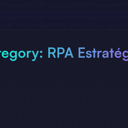
tegory:
RPA Estraté