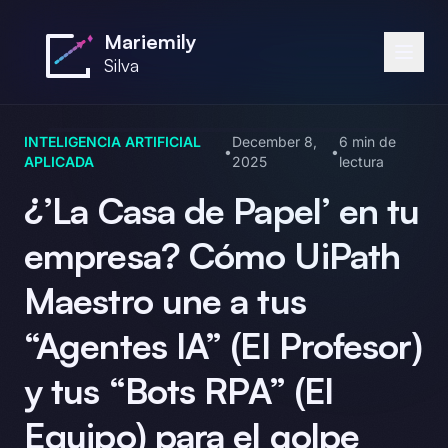
Saltar al contenido principal
Mariemily
Silva
INTELIGENCIA ARTIFICIAL
December 8,
6 min de
•
•
APLICADA
2025
lectura
¿’La Casa de Papel’ en tu
empresa? Cómo UiPath
Maestro une a tus
“Agentes IA” (El Profesor)
y tus “Bots RPA” (El
Equipo) para el golpe