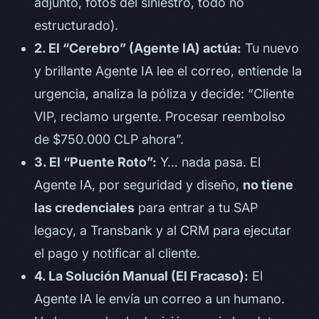
adjunto, fotos del siniestro, todo no
estructurado).
2. El “Cerebro” (Agente IA) actúa:
Tu nuevo
y brillante Agente IA lee el correo, entiende la
urgencia, analiza la póliza y decide: “Cliente
VIP, reclamo urgente. Procesar reembolso
de $750.000 CLP ahora”.
3. El “Puente Roto”:
Y… nada pasa. El
Agente IA, por seguridad y diseño,
no tiene
las credenciales
para entrar a tu SAP
legacy, a Transbank y al CRM para ejecutar
el pago y notificar al cliente.
4. La Solución Manual (El Fracaso):
El
Agente IA le envía un correo a un humano.