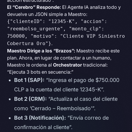
El “Cerebro” Responde:
El Agente IA analiza todo y
devuelve un JSON simple a Maestro:
{"clienteID": "12345-K", "accion":
"reembolso_urgente", "monto_clp":
750000, "motivo": "Cliente VIP Siniestro
.
Cobertura Oro"}
Maestro Dirige a los “Brazos”:
Maestro recibe este
plan. Ahora, en lugar de contactar a un humano,
Maestro le ordena al
Orchestrator
tradicional:
“Ejecuta 3 bots en secuencia:”
Bot 1 (SAP):
“Ingresa el pago de $750.000
CLP a la cuenta del cliente 12345-K”.
Bot 2 (CRM):
“Actualiza el caso del cliente
como ‘Cerrado – Reembolsado'”.
Bot 3 (Notificación):
“Envía correo de
confirmación al cliente”.